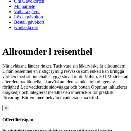
Om Gåvokorten
Miljöarbete
Valbara gåvor
Lös in gåvokort
Beställ gåvokort
Kontakta oss
Allrounder l reisenthel
När avlägsna länder ringer. Tack vare sin läkarväska är allroundern
L från reisenthel en riktigt rymlig resväska som enkelt kan kringgå
världen med sitt innehåll snyggt stuvat inuti. Volym: 30 l Modellerad
efter den traditionella läkarväskan: den samtida tolkningen av
rörlighet! Lätt vadderade sidoväggar och botten Öppning inkluderar
dragkedja och integrerat metallfäste6 innerfickor för praktisk
förvaring. Bärrem med bekvämt vadderade axelstöd.
×
Offertförfrågan