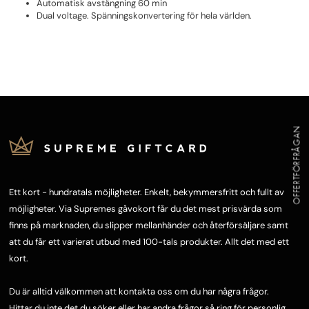
Automatisk avstängning 60 min
Dual voltage. Spänningskonvertering för hela världen.
OFFERTFÖRFRÅGAN
Ett kort - hundratals möjligheter. Enkelt, bekymmersfritt och fullt av
möjligheter. Via Supremes gåvokort får du det mest prisvärda som
finns på marknaden, du slipper mellanhänder och återförsäljare samt
att du får ett varierat utbud med 100-tals produkter. Allt det med ett
kort.
Du är alltid välkommen att kontakta oss om du har några frågor.
Hittar du inte det du söker eller har andra frågor så ring för personlig