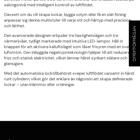
salongsnivå med intelligent kontroll av luftflödet.
Oavsett om du vill skapa lockar, bygga volym eller få en slät föning
anpassar sig denna multistyler till varje stil och hårtyp med precision
och lätthet.
OFFERTFÖRFRÅGAN
Den avancerade designen erbjuder tre hastighetslägen och tre
värmenivåer, tydligt markerade med intuitiva LED-lampor. Håll in
knappen för att aktivera kalluftsläget som låser frisyren med en sval
luftström. Den inbyggda negativjonteknologin hjälper till att reducera
frizz och statisk elektricitet, vilket lämnar håret synbart slätare och
glansigare.
Med det automatiska locktillbehöret sveper luftflödet varsamt in håret
runt cylindern, vilket gör det enklare än någonsin att skapa definierade
lockar – utan klämmor eller vridningar.