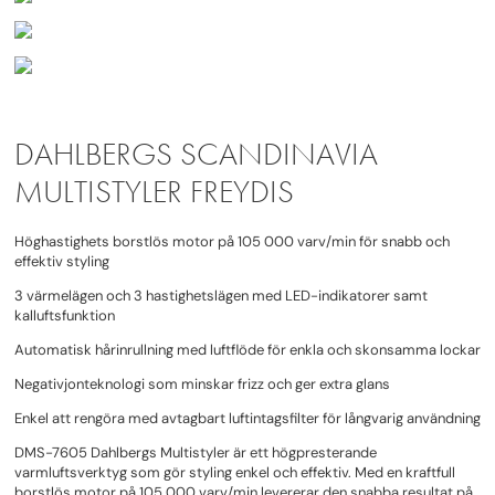
DAHLBERGS SCANDINAVIA
MULTISTYLER FREYDIS
Höghastighets borstlös motor på 105 000 varv/min för snabb och
effektiv styling
3 värmelägen och 3 hastighetslägen med LED-indikatorer samt
kalluftsfunktion
Automatisk hårinrullning med luftflöde för enkla och skonsamma lockar
Negativjonteknologi som minskar frizz och ger extra glans
Enkel att rengöra med avtagbart luftintagsfilter för långvarig användning
DMS-7605 Dahlbergs Multistyler är ett högpresterande
varmluftsverktyg som gör styling enkel och effektiv. Med en kraftfull
borstlös motor på 105 000 varv/min levererar den snabba resultat på