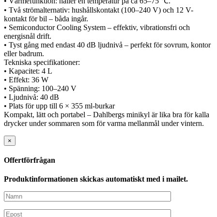
• Värmefunktion: håller en temperatur på ca 65–75 ℃.
• Två strömalternativ: hushållskontakt (100–240 V) och 12 V-
kontakt för bil – båda ingår.
• Semiconductor Cooling System – effektiv, vibrationsfri och
energisnål drift.
• Tyst gång med endast 40 dB ljudnivå – perfekt för sovrum, kontor
eller badrum.
Tekniska specifikationer:
• Kapacitet: 4 L
• Effekt: 36 W
• Spänning: 100–240 V
• Ljudnivå: 40 dB
• Plats för upp till 6 × 355 ml-burkar
Kompakt, lätt och portabel – Dahlbergs minikyl är lika bra för kalla
drycker under sommaren som för varma mellanmål under vintern.
×
Offertförfrågan
Produktinformationen skickas automatiskt med i mailet.