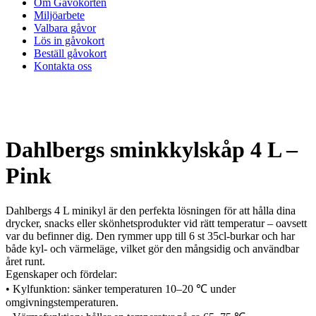
Om Gåvokorten
Miljöarbete
Valbara gåvor
Lös in gåvokort
Beställ gåvokort
Kontakta oss
Dahlbergs sminkkylskåp 4 L –
Pink
Dahlbergs 4 L minikyl är den perfekta lösningen för att hålla dina
drycker, snacks eller skönhetsprodukter vid rätt temperatur – oavsett
var du befinner dig. Den rymmer upp till 6 st 35cl-burkar och har
både kyl- och värmeläge, vilket gör den mångsidig och användbar
året runt.
Egenskaper och fördelar:
• Kylfunktion: sänker temperaturen 10–20 ℃ under
omgivningstemperaturen.