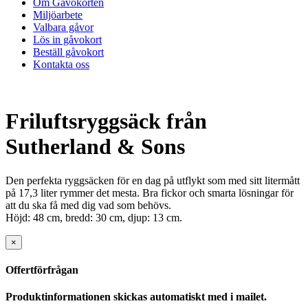
Om Gåvokorten
Miljöarbete
Valbara gåvor
Lös in gåvokort
Beställ gåvokort
Kontakta oss
Friluftsryggsäck från
Sutherland & Sons
Den perfekta ryggsäcken för en dag på utflykt som med sitt litermått
på 17,3 liter rymmer det mesta. Bra fickor och smarta lösningar för
att du ska få med dig vad som behövs.
Höjd: 48 cm, bredd: 30 cm, djup: 13 cm.
×
Offertförfrågan
Produktinformationen skickas automatiskt med i mailet.