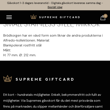
Gåvokort 1-3 dagars leveranstid - Digitala gåvokort levereras samma dag -
Beställ idag
GEORG JENSEN – BREAD BASKET,
0
SMALL STAINLESS STEEL, MIRROR
Brödkorgen har en vävd form som liknar de andra produkterna i
Alfredo-kollektionen. Material:
Blankpolerat rostfritt stål
Mått:
H: 77 mm. Ø: 212 mm.
Ett kort - hundratals möjligheter. Enkelt, bekymmersfritt och fullt av
möjligheter. Via Supremes gåvokort får du det mest prisvärda som
finns på marknaden, du slipper mellanhänder och återförsäljare samt