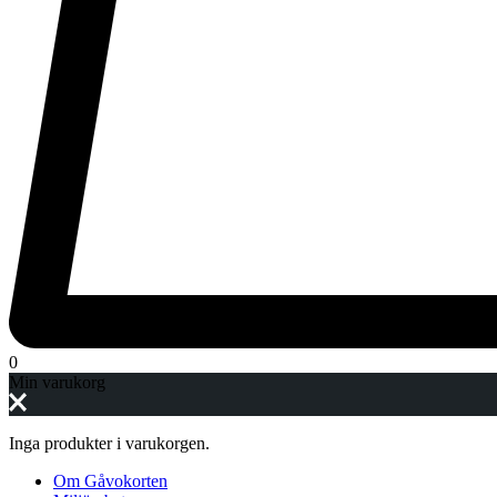
0
Min varukorg
Inga produkter i varukorgen.
Om Gåvokorten