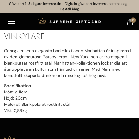
Gåvokort 1-3 dagars leveranstid - Digitala gåvokort levereras samma dag -
Beställ idag
0
GEORG JENSEN – MANHATTAN
VINKYLARE
Georg Jensens eleganta barkollektionen Manhattan är inspirerad
av den glamourösa Gatsby-eran i New York, och är framtagen i
blankputsat rostfritt stål. Manhattan-kollektionen lockar dig att
återuppleva en kultur som hämtad ur serien Mad Men, med
konstfullt skapade drinkar och mixologi på hög nivå.
Specifikation
Mått: ⌀ 11cm
Höjd: 20cm
Material: Blankpolerat rostfritt stål
Vikt: 0,89kg