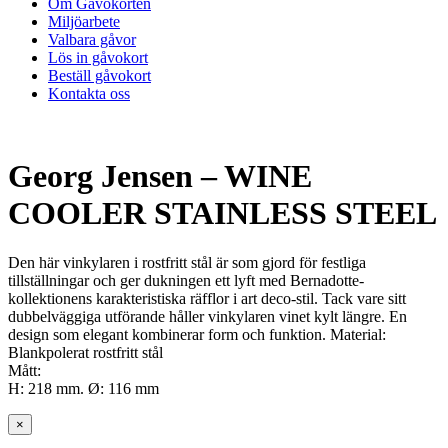
Om Gåvokorten
Miljöarbete
Valbara gåvor
Lös in gåvokort
Beställ gåvokort
Kontakta oss
Georg Jensen – WINE
COOLER STAINLESS STEEL
Den här vinkylaren i rostfritt stål är som gjord för festliga
tillställningar och ger dukningen ett lyft med Bernadotte-
kollektionens karakteristiska räfflor i art deco-stil. Tack vare sitt
dubbelväggiga utförande håller vinkylaren vinet kylt längre. En
design som elegant kombinerar form och funktion. Material:
Blankpolerat rostfritt stål
Mått:
H: 218 mm. Ø: 116 mm
×