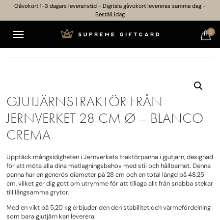
Gåvokort 1-3 dagars leveranstid - Digitala gåvokort levereras samma dag -
Beställ idag
0
GJUTJÄRNSTRAKTÖR FRÅN
JERNVERKET 28 CM Ø – BLANCO
CREMA
Upptäck mångsidigheten i Jernverkets traktörpanna i gjutjärn, designad
för att möta alla dina matlagningsbehov med stil och hållbarhet. Denna
panna har en generös diameter på 28 cm och en total längd på 48,25
cm, vilket ger dig gott om utrymme för att tillaga allt från snabba stekar
till långsamma grytor.
Med en vikt på 5,20 kg erbjuder den den stabilitet och värmefördelning
som bara gjutjärn kan leverera.