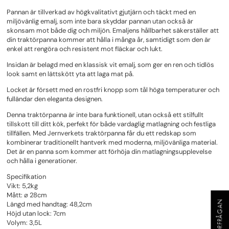
Pannan är tillverkad av högkvalitativt gjutjärn och täckt med en
miljövänlig emalj, som inte bara skyddar pannan utan också är
skonsam mot både dig och miljön. Emaljens hållbarhet säkerställer att
din traktörpanna kommer att hålla i många år, samtidigt som den är
enkel att rengöra och resistent mot fläckar och lukt.
Insidan är belagd med en klassisk vit emalj, som ger en ren och tidlös
look samt en lättskött yta att laga mat på.
Locket är försett med en rostfri knopp som tål höga temperaturer och
fulländar den eleganta designen.
Denna traktörpanna är inte bara funktionell, utan också ett stilfullt
tillskott till ditt kök, perfekt för både vardaglig matlagning och festliga
tillfällen. Med Jernverkets traktörpanna får du ett redskap som
kombinerar traditionellt hantverk med moderna, miljövänliga material.
Det är en panna som kommer att förhöja din matlagningsupplevelse
och hålla i generationer.
Specifikation
Vikt: 5,2kg
Mått: ⌀ 28cm
OFFERTFÖRFRÅGAN
Längd med handtag: 48,2cm
Höjd utan lock: 7cm
Volym: 3,5L