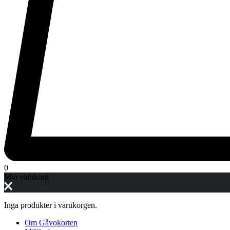
0
Min varukorg
Inga produkter i varukorgen.
Om Gåvokorten