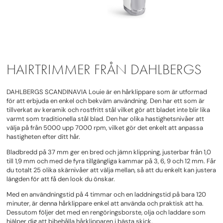
HAIRTRIMMER FRÅN DAHLBERGS
DAHLBERGS SCANDINAVIA Louie är en hårklippare som är utformad
för att erbjuda en enkel och bekväm användning. Den har ett som är
tillverkat av keramik och rostfritt stål vilket gör att bladet inte blir lika
varmt som traditionella stål blad. Den har olika hastighetsnivåer att
välja på från 5000 upp 7000 rpm, vilket gör det enkelt att anpassa
hastigheten efter ditt hår.
Bladbredd på 37 mm ger en bred och jämn klippning, justerbar från 1,0
till 1,9 mm och med de fyra tillgängliga kammar på 3, 6, 9 och 12 mm. Får
du totalt 25 olika skärnivåer att välja mellan, så att du enkelt kan justera
längden för att få den look du önskar.
Med en användningstid på 4 timmar och en laddningstid på bara 120
minuter, är denna hårklippare enkel att använda och praktisk att ha.
Dessutom följer det med en rengöringsborste, olja och laddare som
hjälper dig att bibehålla hårklipparen i bästa skick.