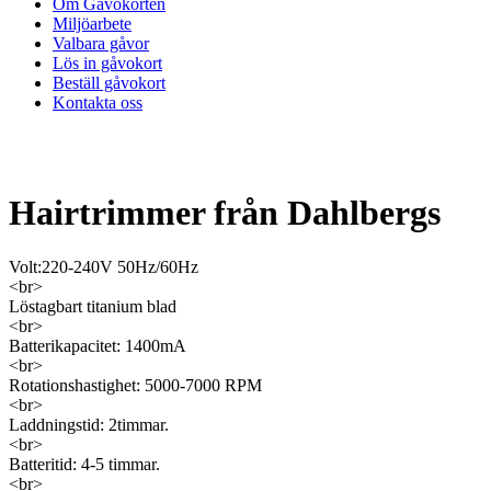
Om Gåvokorten
Miljöarbete
Valbara gåvor
Lös in gåvokort
Beställ gåvokort
Kontakta oss
Hairtrimmer från Dahlbergs
Volt:220-240V 50Hz/60Hz
<br>
Löstagbart titanium blad
<br>
Batterikapacitet: 1400mA
<br>
Rotationshastighet: 5000-7000 RPM
<br>
Laddningstid: 2timmar.
<br>
Batteritid: 4-5 timmar.
<br>