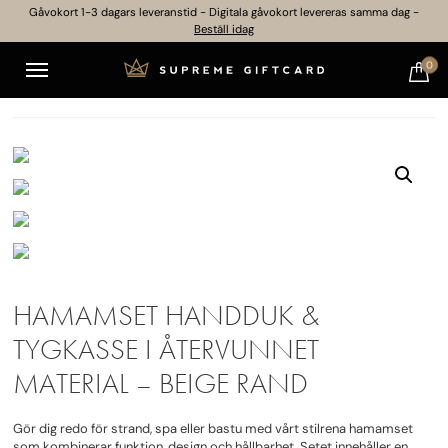
Gåvokort 1-3 dagars leveranstid - Digitala gåvokort levereras samma dag -
Beställ idag
0
HAMAMSET HANDDUK &
TYGKASSE I ÅTERVUNNET
MATERIAL – BEIGE RAND
Gör dig redo för strand, spa eller bastu med vårt stilrena hamamset
som kombinerar funktion, design och hållbarhet. Setet innehåller en