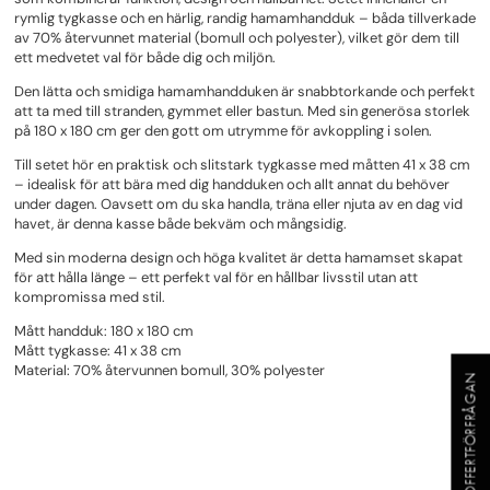
rymlig tygkasse och en härlig, randig hamamhandduk – båda tillverkade
av 70% återvunnet material (bomull och polyester), vilket gör dem till
ett medvetet val för både dig och miljön.
Den lätta och smidiga hamamhandduken är snabbtorkande och perfekt
att ta med till stranden, gymmet eller bastun. Med sin generösa storlek
på 180 x 180 cm ger den gott om utrymme för avkoppling i solen.
Till setet hör en praktisk och slitstark tygkasse med måtten 41 x 38 cm
– idealisk för att bära med dig handduken och allt annat du behöver
under dagen. Oavsett om du ska handla, träna eller njuta av en dag vid
havet, är denna kasse både bekväm och mångsidig.
Med sin moderna design och höga kvalitet är detta hamamset skapat
för att hålla länge – ett perfekt val för en hållbar livsstil utan att
kompromissa med stil.
Mått handduk: 180 x 180 cm
Mått tygkasse: 41 x 38 cm
Material: 70% återvunnen bomull, 30% polyester
OFFERTFÖRFRÅGAN