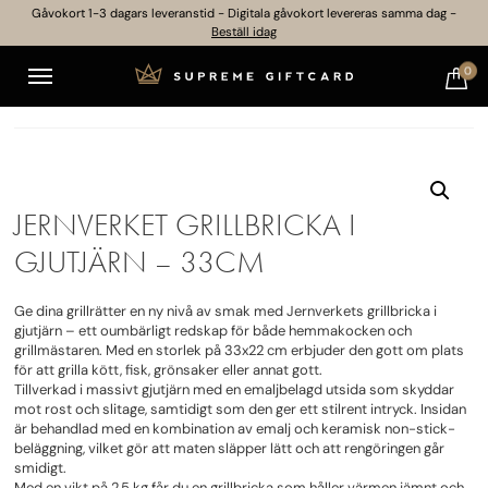
Gåvokort 1-3 dagars leveranstid - Digitala gåvokort levereras samma dag -
Beställ idag
0
JERNVERKET GRILLBRICKA I
GJUTJÄRN – 33CM
Ge dina grillrätter en ny nivå av smak med Jernverkets grillbricka i
gjutjärn – ett oumbärligt redskap för både hemmakocken och
grillmästaren. Med en storlek på 33x22 cm erbjuder den gott om plats
för att grilla kött, fisk, grönsaker eller annat gott.
Tillverkad i massivt gjutjärn med en emaljbelagd utsida som skyddar
mot rost och slitage, samtidigt som den ger ett stilrent intryck. Insidan
är behandlad med en kombination av emalj och keramisk non-stick-
beläggning, vilket gör att maten släpper lätt och att rengöringen går
smidigt.
Med en vikt på 2,5 kg får du en grillbricka som håller värmen jämnt och