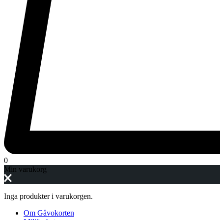
0
Min varukorg
Inga produkter i varukorgen.
Om Gåvokorten