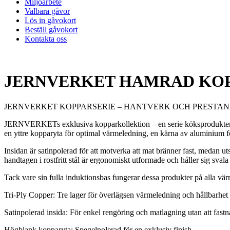
Miljöarbete
Valbara gåvor
Lös in gåvokort
Beställ gåvokort
Kontakta oss
JERNVERKET HAMRAD KOP
JERNVERKET KOPPARSERIE – HANTVERK OCH PRESTAN
JERNVERKETs exklusiva kopparkollektion – en serie köksprodukter till
en yttre kopparyta för optimal värmeledning, en kärna av aluminium för 
Insidan är satinpolerad för att motverka att mat bränner fast, medan 
handtagen i rostfritt stål är ergonomiskt utformade och håller sig sval
Tack vare sin fulla induktionsbas fungerar dessa produkter på alla vär
Tri-Ply Copper: Tre lager för överlägsen värmeledning och hållbarhet
Satinpolerad insida: För enkel rengöring och matlagning utan att fastn
Högblank kopparyta: Spegelpolerad för en exklusiv finish