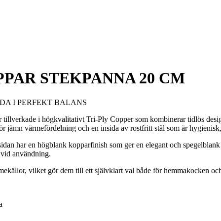
PAR STEKPANNA 20 CM
DA I PERFEKT BALANS
verkade i högkvalitativt Tri-Ply Copper som kombinerar tidlös design 
jämn värmefördelning och en insida av rostfritt stål som är hygienisk, t
utsidan har en högblank kopparfinish som ger en elegant och spegelblank 
a vid användning.
mekällor, vilket gör dem till ett självklart val både för hemmakocken o
a