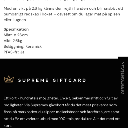
Med en vikt på 2,6 kg känns den rejäl i handen och blir snabbt ett
oumbärligt redskap i köket – oavsett om du lagar mat på spisen
eller i ugnen
Specifikation
Mått: ⌀ 26cm
Vikt: 2,6kg
Beläggning: Keramisk
PFAS-fri: Ja
OFFERTFÖRFRÅGAN
Ett kort - hundratals möjligheter. Enkelt, bekymmersfritt och fullt av
möjligheter. Via Supremes gåvokort får du det mest prisvärda som
finns på marknaden, du slipper mellanhänder och återförsäljare samt
att du får ett varierat utbud med 100-tals produkter. Allt det med ett
kort.