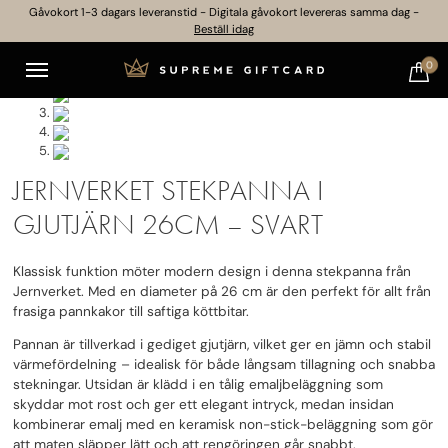
Gåvokort 1-3 dagars leveranstid - Digitala gåvokort levereras samma dag -
Beställ idag
0
JERNVERKET STEKPANNA I
GJUTJÄRN 26CM – SVART
Klassisk funktion möter modern design i denna stekpanna från
Jernverket. Med en diameter på 26 cm är den perfekt för allt från
frasiga pannkakor till saftiga köttbitar.
Pannan är tillverkad i gediget gjutjärn, vilket ger en jämn och stabil
värmefördelning – idealisk för både långsam tillagning och snabba
stekningar. Utsidan är klädd i en tålig emaljbeläggning som
skyddar mot rost och ger ett elegant intryck, medan insidan
kombinerar emalj med en keramisk non-stick-beläggning som gör
att maten släpper lätt och att rengöringen går snabbt.