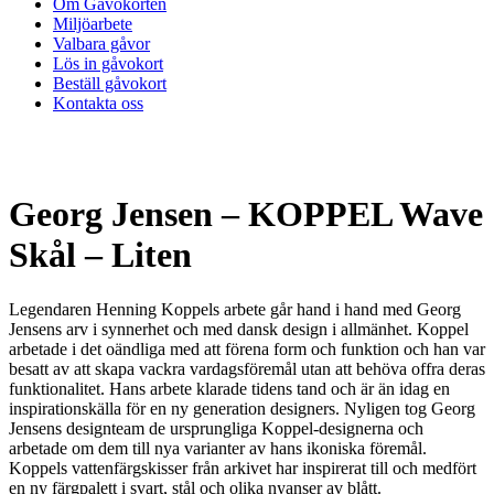
Om Gåvokorten
Miljöarbete
Valbara gåvor
Lös in gåvokort
Beställ gåvokort
Kontakta oss
Georg Jensen – KOPPEL Wave
Skål – Liten
Legendaren Henning Koppels arbete går hand i hand med Georg
Jensens arv i synnerhet och med dansk design i allmänhet. Koppel
arbetade i det oändliga med att förena form och funktion och han var
besatt av att skapa vackra vardagsföremål utan att behöva offra deras
funktionalitet. Hans arbete klarade tidens tand och är än idag en
inspirationskälla för en ny generation designers. Nyligen tog Georg
Jensens designteam de ursprungliga Koppel-designerna och
arbetade om dem till nya varianter av hans ikoniska föremål.
Koppels vattenfärgskisser från arkivet har inspirerat till och medfört
en ny färgpalett i svart, stål och olika nyanser av blått.