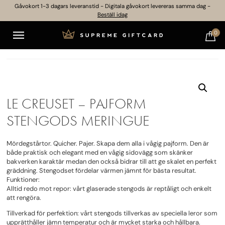
Gåvokort 1-3 dagars leveranstid - Digitala gåvokort levereras samma dag -
Beställ idag
0
LE CREUSET – PAJFORM
STENGODS MERINGUE
Mördegstårtor. Quicher. Pajer. Skapa dem alla i vågig pajform. Den är
både praktisk och elegant med en vågig sidovägg som skänker
bakverken karaktär medan den också bidrar till att ge skalet en perfekt
gräddning. Stengodset fördelar värmen jämnt för bästa resultat.
Funktioner:
Alltid redo mot repor: vårt glaserade stengods är reptåligt och enkelt
att rengöra.
Tillverkad för perfektion: vårt stengods tillverkas av speciella leror som
upprätthåller jämn temperatur och är mycket starka och hållbara.