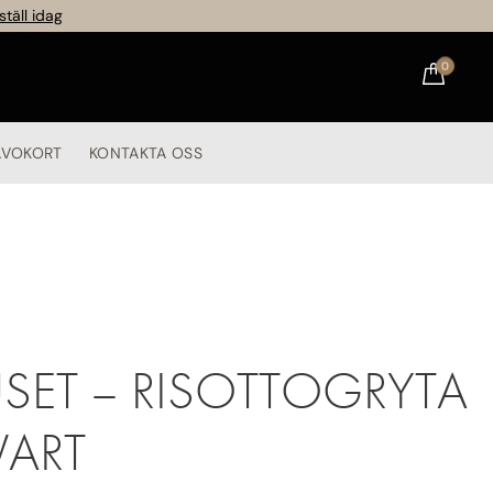
ställ idag
0
ÅVOKORT
KONTAKTA OSS
USET – RISOTTOGRYTA
VART