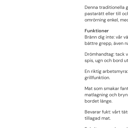
Denna traditionella 
pastarätt eller till
omrörning enkel, med
Funktioner
Bränn dig inte: vår 
bättre grepp, även nä
Drömhandtag: tack va
spis, ugn och bord u
En riktig arbetsmyra
grillfunktion.
Mat som smakar fanta
matlagning och bryni
bordet länge.
Bevarar fukt: vårt tä
tillagad mat.