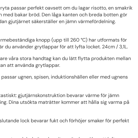
gryta passar perfekt oavsett om du lagar risotto, en smakrik
 och med bakar bröd. Den låga kanten och breda botten gör
an gjutjärnet säkerställer en jämn värmefördelning.
värmebeständiga knopp (upp till 260 °C) har utformats för
r du använder grytlappar för att lyfta locket. 24cm / 3,1L.
re våra stora handtag kan du lätt flytta produkten mellan
tan att använda grytlappar.
: passar ugnen, spisen, induktionshällen eller med ugnens
stiskt: gjutjärnskonstruktion bevarar värme för jämn
ng. Dina utsökta maträtter kommer att hålla sig varma på
tslutande lock bevarar fukt och förhöjer smaker för perfekt