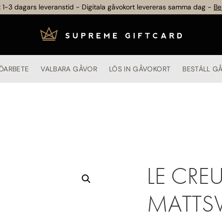
 1-3 dagars leveranstid - Digitala gåvokort levereras samma dag -
Be
ÖARBETE
VALBARA GÅVOR
LÖS IN GÅVOKORT
BESTÄLL G
LE CRE
MATTS