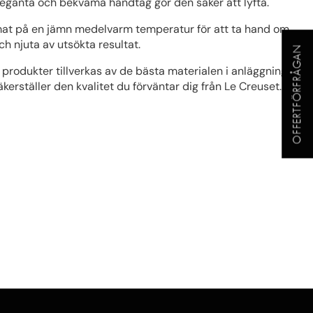
leganta och bekväma handtag gör den säker att lyfta.
 mat på en jämn medelvarm temperatur för att ta hand om
h njuta av utsökta resultat.
OFFERTFÖRFRÅGAN
 produkter tillverkas av de bästa materialen i anläggningar
säkerställer den kvalitet du förväntar dig från Le Creuset.