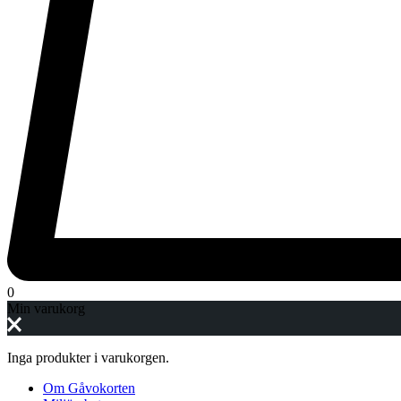
0
Min varukorg
Inga produkter i varukorgen.
Om Gåvokorten