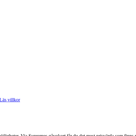
Läs villkor
 möjligheter. Via Supremes gåvokort får du det mest prisvärda som finns