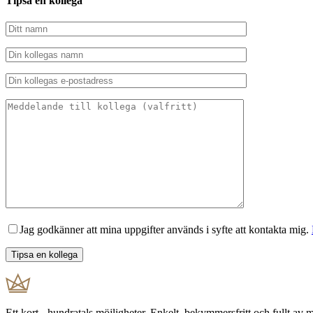
Tipsa en kollega
Jag godkänner att mina uppgifter används i syfte att kontakta mig.
Ett kort - hundratals möjligheter. Enkelt, bekymmersfritt och fullt av