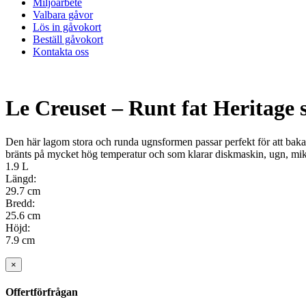
Miljöarbete
Valbara gåvor
Lös in gåvokort
Beställ gåvokort
Kontakta oss
Le Creuset – Runt fat Heritage 
Den här lagom stora och runda ugnsformen passar perfekt för att baka 
bränts på mycket hög temperatur och som klarar diskmaskin, ugn, mik
1.9 L
Längd:
29.7 cm
Bredd:
25.6 cm
Höjd:
7.9 cm
×
Offertförfrågan