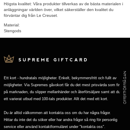
Högsta kvalitet: Våra produkter tillverkas av de bästa materialen i
anläggningar världen över, vilket säkerställer den kvalitet du
förväntar dig från Le Creuset.
Material:
Stengods
OFFERTFÖRFRÅGAN
Ett kort - hundratals möjligheter. Enkelt, bekymmersfritt och fullt av
möjligheter. Via Supremes gåvokort får du det mest prisvärda som finns
på marknaden, du slipper mellanhänder och återförsäljare samt att du får
ett varierat utbud med 100-tals produkter. Allt det med ett kort.
Du är alltid välkommen att kontakta oss om du har några frågor.
Hittar du inte det du söker eller har andra frågor så ring för personlig
service eller använd kontaktformuläret under "
kontakta oss"
.