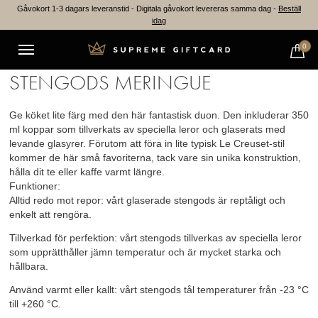
Gåvokort 1-3 dagars leveranstid - Digitala gåvokort levereras samma dag -
Beställ
idag
🔍
0
LE CREUSET – SET M/ 2 MUGGAR
STENGODS MERINGUE
Ge köket lite färg med den här fantastisk duon. Den inkluderar 350
ml koppar som tillverkats av speciella leror och glaserats med
levande glasyrer. Förutom att föra in lite typisk Le Creuset-stil
kommer de här små favoriterna, tack vare sin unika konstruktion,
hålla dit te eller kaffe varmt längre.
Funktioner:
Alltid redo mot repor: vårt glaserade stengods är reptåligt och
enkelt att rengöra.
Tillverkad för perfektion: vårt stengods tillverkas av speciella leror
som upprätthåller jämn temperatur och är mycket starka och
hållbara.
Använd varmt eller kallt: vårt stengods tål temperaturer från -23 °C
till +260 °C.