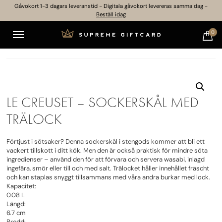
Gåvokort 1-3 dagars leveranstid - Digitala gåvokort levereras samma dag -
Beställ idag
0
LE CREUSET – SOCKERSKÅL MED
TRÄLOCK
Förtjust i sötsaker? Denna sockerskål i stengods kommer att bli ett
vackert tillskott i ditt kök. Men den är också praktisk för mindre söta
ingredienser – använd den för att förvara och servera wasabi, inlagd
ingefära, smör eller till och med salt. Trälocket håller innehållet fräscht
och kan staplas snyggt tillsammans med våra andra burkar med lock.
Kapacitet:
0.08 L
Längd:
6.7 cm
Bredd: