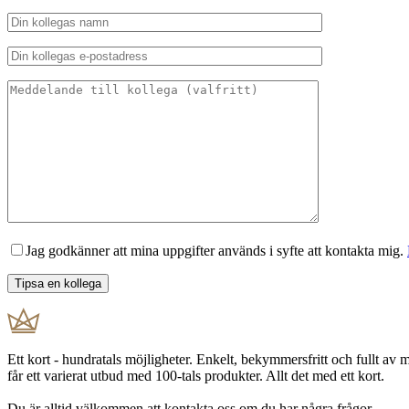
Jag godkänner att mina uppgifter används i syfte att kontakta mig.
Ett kort - hundratals möjligheter. Enkelt, bekymmersfritt och fullt av
får ett varierat utbud med 100-tals produkter. Allt det med ett kort.
Du är alltid välkommen att kontakta oss om du har några frågor.