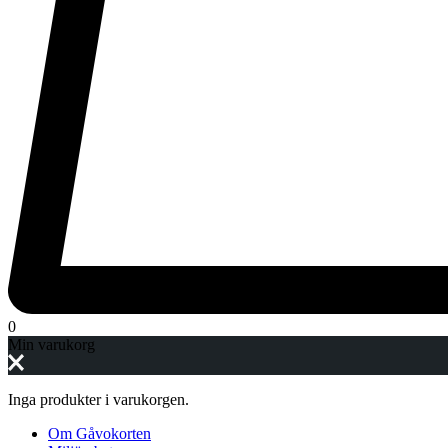
0
Min varukorg
Inga produkter i varukorgen.
Om Gåvokorten