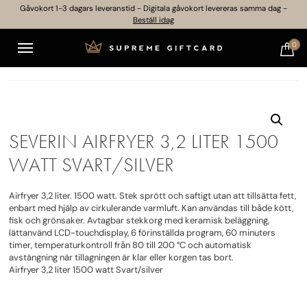
Gåvokort 1-3 dagars leveranstid - Digitala gåvokort levereras samma dag -
Beställ idag
0
SEVERIN AIRFRYER 3,2 LITER 1500
WATT SVART/SILVER
Airfryer 3,2 liter. 1500 watt. Stek sprött och saftigt utan att tillsätta fett,
enbart med hjälp av cirkulerande varmluft. Kan användas till både kött,
fisk och grönsaker. Avtagbar stekkorg med keramisk beläggning,
lättanvänd LCD-touchdisplay, 6 förinställda program, 60 minuters
timer, temperaturkontroll från 80 till 200 °C och automatisk
avstängning när tillagningen är klar eller korgen tas bort.
Airfryer 3,2 liter 1500 watt Svart/silver