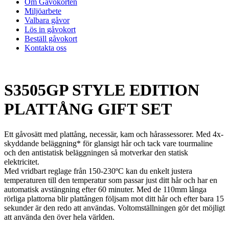
Om Gåvokorten
Miljöarbete
Valbara gåvor
Lös in gåvokort
Beställ gåvokort
Kontakta oss
S3505GP STYLE EDITION
PLATTÅNG GIFT SET
Ett gåvosätt med plattång, necessär, kam och hårassessorer. Med 4x-
skyddande beläggning* för glansigt hår och tack vare tourmaline
och den antistatisk beläggningen så motverkar den statisk
elektricitet.
Med vridbart reglage från 150-230ºC kan du enkelt justera
temperaturen till den temperatur som passar just ditt hår och har en
automatisk avstängning efter 60 minuter. Med de 110mm långa
rörliga plattorna blir plattången följsam mot ditt hår och efter bara 15
sekunder är den redo att användas. Voltomställningen gör det möjligt
att använda den över hela världen.