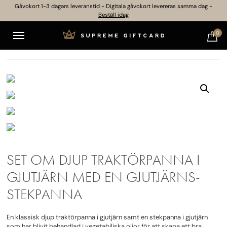
Gåvokort 1-3 dagars leveranstid - Digitala gåvokort levereras samma dag -
Beställ idag
0
SET OM DJUP TRAKTÖRPANNA I
GJUTJÄRN MED EN GJUTJÄRNS-
STEKPANNA
En klassisk djup traktörpanna i gjutjärn samt en stekpanna i gjutjärn
som har blivit behandlad i vegetabiliska oljor för att skapa ett bra