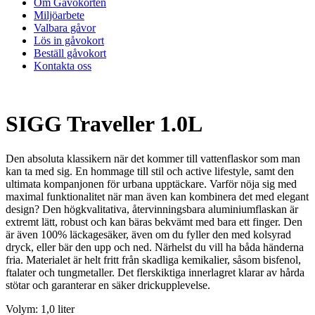
Om Gåvokorten
Miljöarbete
Valbara gåvor
Lös in gåvokort
Beställ gåvokort
Kontakta oss
SIGG Traveller 1.0L
Den absoluta klassikern när det kommer till vattenflaskor som man
kan ta med sig. En hommage till stil och active lifestyle, samt den
ultimata kompanjonen för urbana upptäckare. Varför nöja sig med
maximal funktionalitet när man även kan kombinera det med elegant
design? Den högkvalitativa, återvinningsbara aluminiumflaskan är
extremt lätt, robust och kan bäras bekvämt med bara ett finger. Den
är även 100% läckagesäker, även om du fyller den med kolsyrad
dryck, eller bär den upp och ned. Närhelst du vill ha båda händerna
fria. Materialet är helt fritt från skadliga kemikalier, såsom bisfenol,
ftalater och tungmetaller. Det flerskiktiga innerlagret klarar av hårda
stötar och garanterar en säker drickupplevelse.
Volym: 1,0 liter