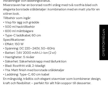
inställningar och laddningsstatus.
Mixerstaven har en borstad rostfri stång med två rostfria blad och
eleganta borstade ståldetaljer i kombination med en matt yta för en
stilren look.
Tillbehör som ingår:
• Visp för ägg och grädde
• 500 ml hacktillbehör
OFFERTFÖRFRÅGAN
• 600 ml måttbägare
• Type-C laddkabel, 60 cm
Specifikationer:
• Effekt: 150 W
• Spänning: DC 220–240V, 50–60Hz
• Batteri: 7,4V 2000 mAh Li-ion (2 st)
• Hastigheter: 5 nivåer
• Säkerhet: Säkerhetsknapp med låsfunktion
• Blad: Rostfritt stål, 2-bladigt
• Yta: Matt finish med borstade ståldetaljer
• Laddning: Type-C, 60 cm kabel
En mångsidig, trådlös och elegant stavmixer som kombinerar design,
kraft och flexibilitet – perfekt för allt från soppor till desserter.