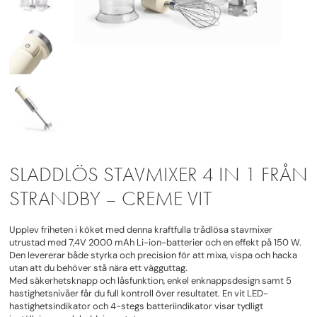
SLADDLÖS STAVMIXER 4 IN 1 FRÅN
STRANDBY – CREME VIT
Upplev friheten i köket med denna kraftfulla trådlösa stavmixer
utrustad med 7,4V 2000 mAh Li-ion-batterier och en effekt på 150 W.
Den levererar både styrka och precision för att mixa, vispa och hacka
utan att du behöver stå nära ett vägguttag.
Med säkerhetsknapp och låsfunktion, enkel enknappsdesign samt 5
hastighetsnivåer får du full kontroll över resultatet. En vit LED-
hastighetsindikator och 4-stegs batteriindikator visar tydligt