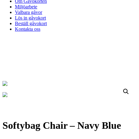
Om Gåvokorten
Miljöarbete
Valbara gåvor
Lös in gåvokort
Beställ gåvokort
Kontakta oss
Softybag Chair – Navy Blue