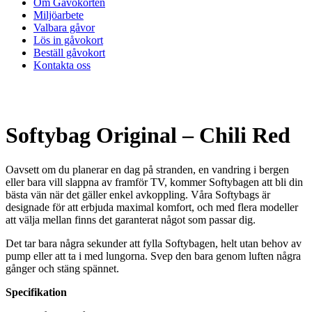
Om Gåvokorten
Miljöarbete
Valbara gåvor
Lös in gåvokort
Beställ gåvokort
Kontakta oss
Softybag Original – Chili Red
Oavsett om du planerar en dag på stranden, en vandring i bergen
eller bara vill slappna av framför TV, kommer Softybagen att bli din
bästa vän när det gäller enkel avkoppling. Våra Softybags är
designade för att erbjuda maximal komfort, och med flera modeller
att välja mellan finns det garanterat något som passar dig.
Det tar bara några sekunder att fylla Softybagen, helt utan behov av
pump eller att ta i med lungorna. Svep den bara genom luften några
gånger och stäng spännet.
Specifikation