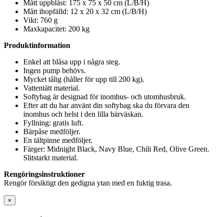
Mått uppblåst: 175 x 75 x 50 cm (L/B/H)
Mått ihopfälld: 12 x 20 x 32 cm (L/B/H)
Vikt: 760 g
Maxkapacitet: 200 kg
Produktinformation
Enkel att blåsa upp i några steg.
Ingen pump behövs.
Mycket tålig (håller för upp till 200 kg).
Vattentätt material.
Softybag är designad för inomhus- och utomhusbruk.
Efter att du har använt din softybag ska du förvara den
inomhus och helst i den lilla bärväskan.
Fyllning: gratis luft.
Bärpåse medföljer.
En tältpinne medföljer.
Färger: Midnight Black, Navy Blue, Chili Red, Olive Green.
Slitstarkt material.
Rengöringsinstruktioner
Rengör försiktigt den gedigna ytan med en fuktig trasa.
×