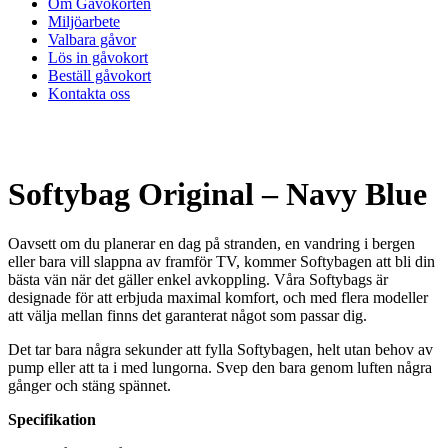
Om Gåvokorten
Miljöarbete
Valbara gåvor
Lös in gåvokort
Beställ gåvokort
Kontakta oss
Softybag Original – Navy Blue
Oavsett om du planerar en dag på stranden, en vandring i bergen
eller bara vill slappna av framför TV, kommer Softybagen att bli din
bästa vän när det gäller enkel avkoppling. Våra Softybags är
designade för att erbjuda maximal komfort, och med flera modeller
att välja mellan finns det garanterat något som passar dig.
Det tar bara några sekunder att fylla Softybagen, helt utan behov av
pump eller att ta i med lungorna. Svep den bara genom luften några
gånger och stäng spännet.
Specifikation