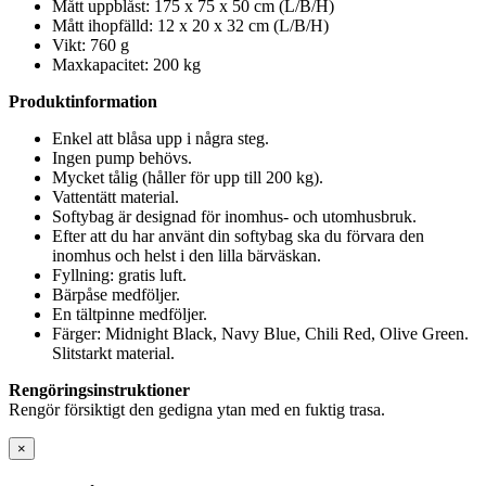
Mått uppblåst: 175 x 75 x 50 cm (L/B/H)
Mått ihopfälld: 12 x 20 x 32 cm (L/B/H)
Vikt: 760 g
Maxkapacitet: 200 kg
Produktinformation
Enkel att blåsa upp i några steg.
Ingen pump behövs.
Mycket tålig (håller för upp till 200 kg).
Vattentätt material.
Softybag är designad för inomhus- och utomhusbruk.
Efter att du har använt din softybag ska du förvara den
inomhus och helst i den lilla bärväskan.
Fyllning: gratis luft.
Bärpåse medföljer.
En tältpinne medföljer.
Färger: Midnight Black, Navy Blue, Chili Red, Olive Green.
Slitstarkt material.
Rengöringsinstruktioner
Rengör försiktigt den gedigna ytan med en fuktig trasa.
×