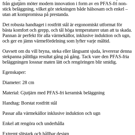
från gjutjärn möter modern innovation i form av en PFAS-fri non-
stick beläggning, vilket gör stekningen både hälsosam och enkel –
utan att kompromissa på prestanda.
Det robusta handtaget i rostfritt stål är ergonomiskt utformat för
bästa komfort och grepp, och tål höga temperaturer utan att ta skada.
Pannan är perfekt för alla värmekällor, inklusive induktion och ugn,
och ger en jämn värmefördelning som lyfter varje måltid.
Oavsett om du vill bryna, steka eller långsamt sjuda, levererar denna
stekpanna pålitliga resultat gång på gång. Tack vare den PFAS-fria
beläggningen lossnar maten lätt och rengöringen blir smidig.
Egenskaper:
Diameter: 28 cm
Material: Gjutjärn med PFAS-fri keramisk beläggning
Handtag: Borstat rostfritt stål
Passar alla värmekällor inklusive induktion och ugn
Enkel att rengöra och underhålla
Extremt slitstark och hållbar design