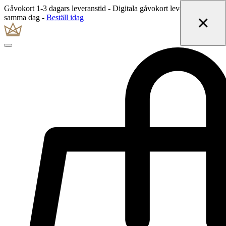
Gåvokort 1-3 dagars leveranstid - Digitala gåvokort levereras
×
×
×
samma dag -
Beställ idag