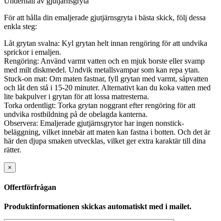
Underhåll av gjutjärnsgryta
För att hålla din emaljerade gjutjärnsgryta i bästa skick, följ dessa
enkla steg:
Låt grytan svalna: Kyl grytan helt innan rengöring för att undvika
sprickor i emaljen.
Rengöring: Använd varmt vatten och en mjuk borste eller svamp
med milt diskmedel. Undvik metallsvampar som kan repa ytan.
Stuck-on mat: Om maten fastnar, fyll grytan med varmt, såpvatten
och låt den stå i 15-20 minuter. Alternativt kan du koka vatten med
lite bakpulver i grytan för att lossa matresterna.
Torka ordentligt: Torka grytan noggrant efter rengöring för att
undvika rostbildning på de obelagda kanterna.
Observera: Emaljerade gjutjärnsgrytor har ingen nonstick-
beläggning, vilket innebär att maten kan fastna i botten. Och det är
här den djupa smaken utvecklas, vilket ger extra karaktär till dina
rätter.
×
Offertförfrågan
Produktinformationen skickas automatiskt med i mailet.