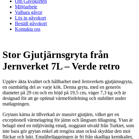
Om Gåvokorten
Miljöarbete
Valbara gåvor
Lös in gåvokort
Beställ gåvokort
Kontakta oss
Stor Gjutjärnsgryta från
Jernverket 7L – Verde retro
Upplev äkta kvalitet och hållbarhet med Jernverkets gjutjärnsgryta,
en oumbärlig del av varje kök. Denna gryta, med en generös
diameter på 29 cm och en höjd på 19,5 cm, väger 7,3 kg och är
designad för att ge optimal värmefördelning och stabilitet under
matlagningen.
Grytans kärna är tillverkad av massivt gjutjärn, vilket ger en
exceptionell värmelagring för jämn och långsam tillagning. Ytan är
belagd med en miljövänlig emalj, noggrant utvald från Turkiet, som
inte bara gör grytan enkel att rengöra utan också skyddar den mot
fläckar och lukt. Emaljbeläggningen är fri från skadliga kemikalier,