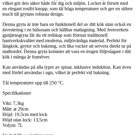
vilket gör den säker både för dig och miljön. Locket är försett med
en elegant rostfri knopp, som tål höga temperaturer och ger en stilren
touch till grytans robusta design.
Denna gryta är inte bara en funktionell del av ditt kök utan också en
investering i en hälsosam och hållbar matlagning. Med Jernverkets
gjutjärnsgryta får du ett redskap som förenar traditionell
hantverkskvalitet med moderna, miljövänliga material. Perfekt för
långkok, grytor och bakning, och lika vacker att servera direkt ur på
matbordet. Denna gryta kommer att vara en trogen följeslagare i ditt
kök i många år framöver.
Kan användas på alla typer av spisar, inklusive induktion. Kan även
med fördel användas i ugn, vilket är perfekt vid bakning.
Tål temperaturer upp till 250 °C.
Specifikationer
Vikt: 7,3kg
Mått: ⌀ 29cm
Höjd: 19,5cm med lock
Höjd utan lock: 13,5cm
Volym: 7L