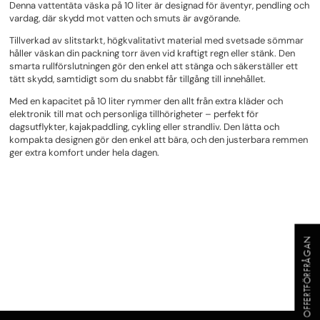
Denna vattentäta väska på 10 liter är designad för äventyr, pendling och
vardag, där skydd mot vatten och smuts är avgörande.
Tillverkad av slitstarkt, högkvalitativt material med svetsade sömmar
håller väskan din packning torr även vid kraftigt regn eller stänk. Den
smarta rullförslutningen gör den enkel att stänga och säkerställer ett
tätt skydd, samtidigt som du snabbt får tillgång till innehållet.
Med en kapacitet på 10 liter rymmer den allt från extra kläder och
elektronik till mat och personliga tillhörigheter – perfekt för
dagsutflykter, kajakpaddling, cykling eller strandliv. Den lätta och
kompakta designen gör den enkel att bära, och den justerbara remmen
ger extra komfort under hela dagen.
OFFERTFÖRFRÅGAN