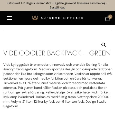
Gåvokort 1-3 dagars leveranstid - Digitala gåvokort levereras samma dag -
Beställ idag
0
VIDE COOLER BACKPACK – GREEN
Vide kylryggsäck är en modern, innovativ och praktisk lösning för alla
äventyr från Sagaform. Med sin sportiga design och dämpade färgtoner
passar den lika bra i skogen som vid stranden. Väskan är uppdelad i två
sektioner: en nedre del med kylfunktion och en övre för torrvaror.
Tillverkad av 50 % återvunnet material och försedd med vattentäta
sömmar. Två gummiband håller flaskor på plats, och praktiska fickor
runt om ger extra förvaring. Reflexdetaljer ökar säkerheten vid mörker.
Kylklamp inkluderad. Torkas av med fuktig trasa. Vattenpelare 20 000
mm. Volym: 21 liter (12 liter kylfack och 9 liter torrfack. Design Studio
Sagaform.