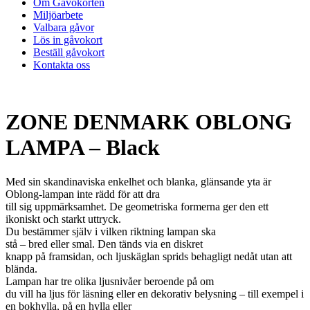
Om Gåvokorten
Miljöarbete
Valbara gåvor
Lös in gåvokort
Beställ gåvokort
Kontakta oss
ZONE DENMARK OBLONG
LAMPA – Black
Med sin skandinaviska enkelhet och blanka, glänsande yta är
Oblong-lampan inte rädd för att dra
till sig uppmärksamhet. De geometriska formerna ger den ett
ikoniskt och starkt uttryck.
Du bestämmer själv i vilken riktning lampan ska
stå – bred eller smal. Den tänds via en diskret
knapp på framsidan, och ljuskäglan sprids behagligt nedåt utan att
blända.
Lampan har tre olika ljusnivåer beroende på om
du vill ha ljus för läsning eller en dekorativ belysning – till exempel i
en bokhylla, på en hylla eller